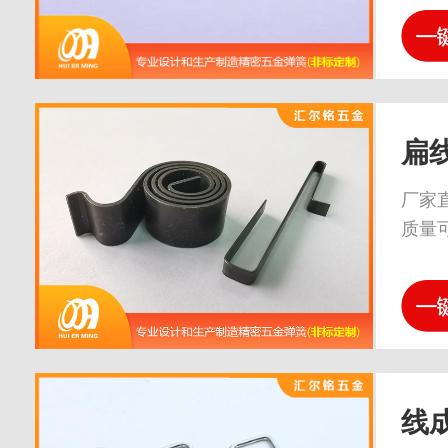
扁
厂家
质量
线