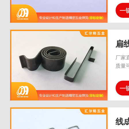
扁
厂家
质量
线