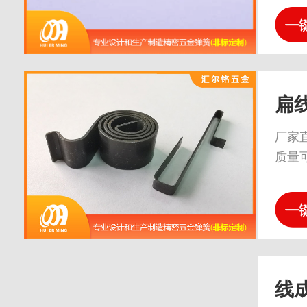
扁
厂家
质量
线