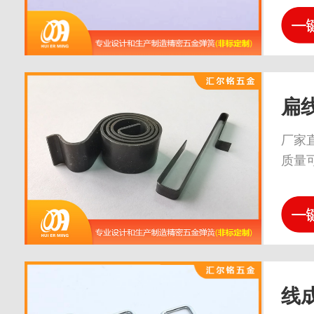
扁
厂家
质量
线