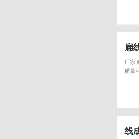
扁
厂家
质量
线